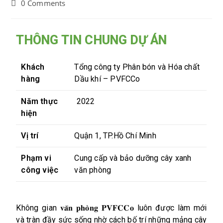
0 Comments
THÔNG TIN CHUNG DỰ ÁN
Khách
Tổng công ty Phân bón và Hóa chất
hàng
Dầu khí – PVFCCo
Năm thực
2022
hiện
Vị trí
Quận 1, TP.Hồ Chí Minh
Phạm vi
Cung cấp và bảo dưỡng cây xanh
công việc
văn phòng
Không gian 𝐯𝐚̆𝐧 𝐩𝐡𝐨̀𝐧𝐠 𝐏𝐕𝐅𝐂𝐂𝐨 luôn được làm mới
và tràn đầy sức sống nhờ cách bố trí những mảng cây