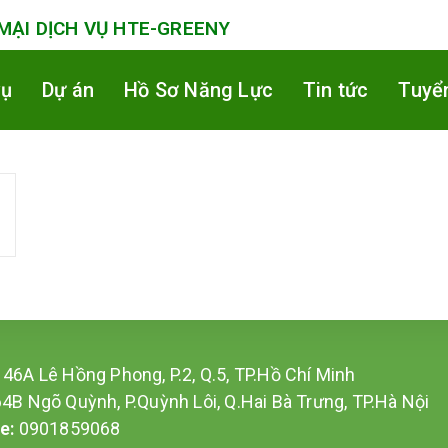
ẠI DỊCH VỤ HTE-GREENY
vụ
Dự án
Hồ Sơ Năng Lực
Tin tức
Tuyể
:
46A Lê Hồng Phong, P.2, Q.5, TP.Hồ Chí Minh
4B Ngõ Quỳnh, P.Quỳnh Lôi,
Q.Hai Bà Trưng, TP.Hà Nội
ne:
0901859068